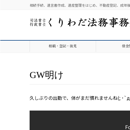
相続手続、遺言書作成、遺産整理をはじめ、不動産登記、成年
相続・登記・後見
借金
GW明け
久しぶりの出勤で、体がまだ慣れませんね(; ･`д･
F