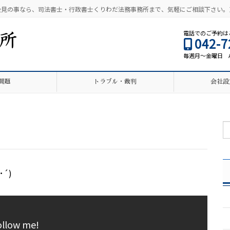
後見の事なら、司法書士・行政書士くりわだ法務事務所まで、気軽にご相談下さい。
電話でのご予約は
042-7
毎週月～金曜日 AM9
問題
トラブル・裁判
会社設
´)
ollow me!