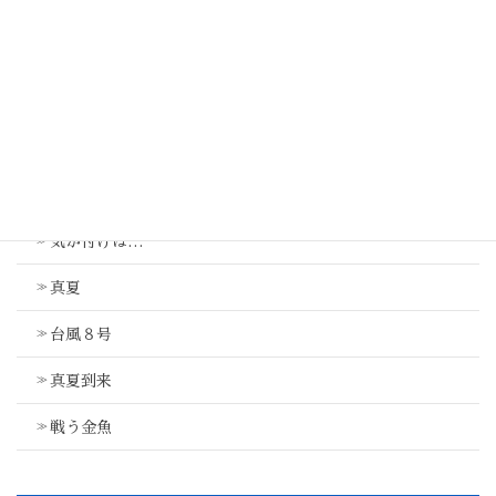
節分
最近の投稿
気が付けば…
真夏
台風８号
真夏到来
戦う金魚