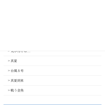
熊本
最近の投稿
気が付けば…
真夏
台風８号
真夏到来
戦う金魚