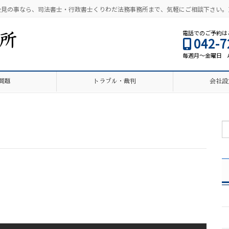
後見の事なら、司法書士・行政書士くりわだ法務事務所まで、気軽にご相談下さい。
電話でのご予約は
042-7
毎週月～金曜日 AM9
問題
トラブル・裁判
会社設