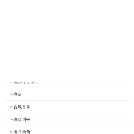
土曜日
納涼会
最近の投稿
気が付けば…
真夏
台風８号
真夏到来
戦う金魚