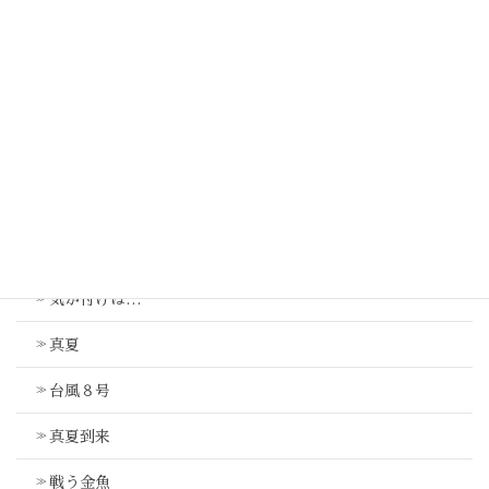
むしむし
少しだけ
最近の投稿
気が付けば…
真夏
台風８号
真夏到来
戦う金魚