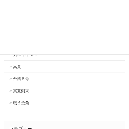
最近の投稿
気が付けば…
真夏
台風８号
真夏到来
戦う金魚
カテゴリー