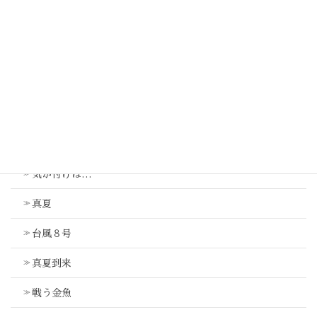
降ったり止んだり
台風
最近の投稿
気が付けば…
真夏
台風８号
真夏到来
戦う金魚